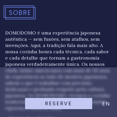
SOBRE
DOMODOMO é uma experiência japonesa
autêntica — sem fusões, sem atalhos, sem
invenções. Aqui, a tradição fala mais alto. A
nossa cozinha honra cada técnica, cada sabor
e cada detalhe que tornam a gastronomia
japonesa verdadeiramente única. Os nossos
chefs, latino-americanos com mais de 20 anos
de experiência ao lado de mestres japoneses,
sabem o que é trabalhar com precisão,
dedicação e profundo respeito pela cultura
japonesa. No DOMODOMO, vivemos a cozinha
tradicional japonesa como deve ser: genuína,
RESERVE
EN
rigorosa e cheia de alma.